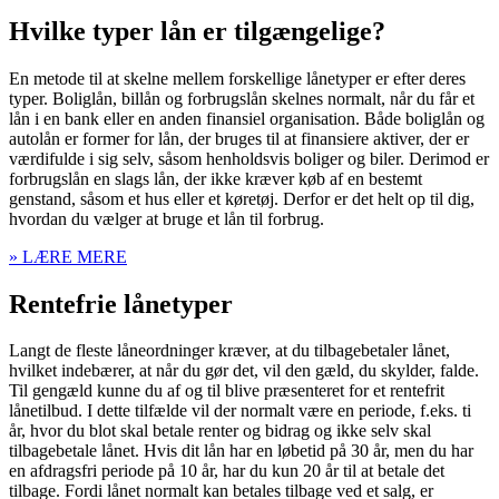
Hvilke typer lån er tilgængelige?
En metode til at skelne mellem forskellige lånetyper er efter deres
typer. Boliglån, billån og forbrugslån skelnes normalt, når du får et
lån i en bank eller en anden finansiel organisation. Både boliglån og
autolån er former for lån, der bruges til at finansiere aktiver, der er
værdifulde i sig selv, såsom henholdsvis boliger og biler. Derimod er
forbrugslån en slags lån, der ikke kræver køb af en bestemt
genstand, såsom et hus eller et køretøj. Derfor er det helt op til dig,
hvordan du vælger at bruge et lån til forbrug.
» LÆRE MERE
Rentefrie lånetyper
Langt de fleste låneordninger kræver, at du tilbagebetaler lånet,
hvilket indebærer, at når du gør det, vil den gæld, du skylder, falde.
Til gengæld kunne du af og til blive præsenteret for et rentefrit
lånetilbud. I dette tilfælde vil der normalt være en periode, f.eks. ti
år, hvor du blot skal betale renter og bidrag og ikke selv skal
tilbagebetale lånet. Hvis dit lån har en løbetid på 30 år, men du har
en afdragsfri periode på 10 år, har du kun 20 år til at betale det
tilbage. Fordi lånet normalt kan betales tilbage ved et salg, er