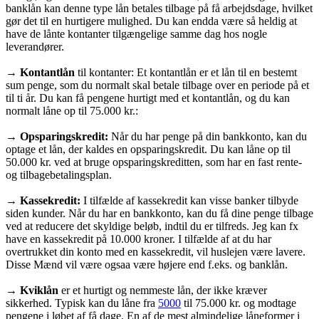
banklån kan denne type lån betales tilbage på få arbejdsdage, hvilket
gør det til en hurtigere mulighed. Du kan endda være så heldig at
have de lånte kontanter tilgængelige samme dag hos nogle
leverandører.
→
Kontantlån
til kontanter: Et kontantlån er et lån til en bestemt
sum penge, som du normalt skal betale tilbage over en periode på et
til ti år. Du kan få pengene hurtigt med et kontantlån, og du kan
normalt låne op til 75.000 kr.:
→
Opsparingskredit:
Når du har penge på din bankkonto, kan du
optage et lån, der kaldes en opsparingskredit. Du kan låne op til
50.000 kr. ved at bruge opsparingskreditten, som har en fast rente-
og tilbagebetalingsplan.
→
Kassekredit:
I tilfælde af kassekredit kan visse banker tilbyde
siden kunder. Når du har en bankkonto, kan du få dine penge tilbage
ved at reducere det skyldige beløb, indtil du er tilfreds. Jeg kan fx
have en kassekredit på 10.000 kroner. I tilfælde af at du har
overtrukket din konto med en kassekredit, vil huslejen være lavere.
Disse Mænd vil være ogsaa være højere end f.eks. og banklån.
→
Kviklån
er et hurtigt og nemmeste lån, der ikke kræver
sikkerhed. Typisk kan du låne fra
5000
til 75.000 kr. og modtage
pengene i løbet af få dage. En af de mest almindelige låneformer i