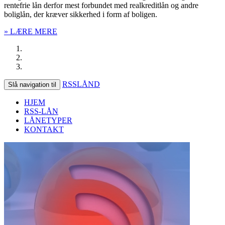
rentefrie lån derfor mest forbundet med realkreditlån og andre
boliglån, der kræver sikkerhed i form af boligen.
» LÆRE MERE
RSSLÅND
Slå navigation til
HJEM
RSS-LÅN
LÅNETYPER
KONTAKT