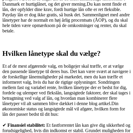
Danmark er hurtiglånet, og det giver mening.Du kan nemt finde et
lån, der opfylder dine krav, fordi hurtige lån ofte er ret fleksible.
Payday lån er dog ikke gratis, så husk det. Sammenlignet med andre
lånetyper har de normalt en høj årlig procentsats (ÅOP), og du skal
hele tiden være opmærksom på de omkostninger og renter, du skal
betale.
Hvilken lånetype skal du vælge?
Et af de mest afgørende valg, en boligejer skal træffe, er at vælge
den passende lånetype til deres hus. Det kan være svært at navigere i
de forskellige lånemuligheder på markedet, men du kan træffe et
informeret valg, hvis du har de rigtige oplysninger. Sondringen
mellem fast og variabel rente, hvilken lånetype der er bedst for dig,
fordele og ulemper ved flekslån, langsigtede faktorer, der skal tages i
betragtning ved valg af lån, og hvordan man kombinerer flere
lånetyper vil alt sammen blive dækket i denne blog artikel.Din
økonomiske status og langsigtede mål vil afgøre, hvilken form for
lån der passer bedst til dit hus:
✔
Finansiel stabilitet:
Et fastforrentet lån kan give dig sikkerhed og
forudsigelighed, hvis din indkomst er stabil. Grundet muligheden for