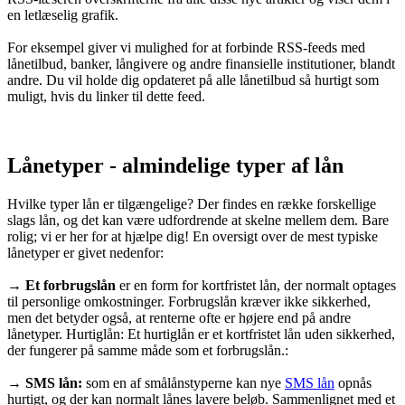
en letlæselig grafik.
For eksempel giver vi mulighed for at forbinde RSS-feeds med
lånetilbud, banker, långivere og andre finansielle institutioner, blandt
andre. Du vil holde dig opdateret på alle lånetilbud så hurtigt som
muligt, hvis du linker til dette feed.
Lånetyper - almindelige typer af lån
Hvilke typer lån er tilgængelige? Der findes en række forskellige
slags lån, og det kan være udfordrende at skelne mellem dem. Bare
rolig; vi er her for at hjælpe dig! En oversigt over de mest typiske
lånetyper er givet nedenfor:
→
Et forbrugslån
er en form for kortfristet lån, der normalt optages
til personlige omkostninger. Forbrugslån kræver ikke sikkerhed,
men det betyder også, at renterne ofte er højere end på andre
lånetyper. Hurtiglån: Et hurtiglån er et kortfristet lån uden sikkerhed,
der fungerer på samme måde som et forbrugslån.:
→
SMS lån:
som en af smålånstyperne kan nye
SMS lån
opnås
hurtigt, og der kan normalt lånes lavere beløb. Sammenlignet med et