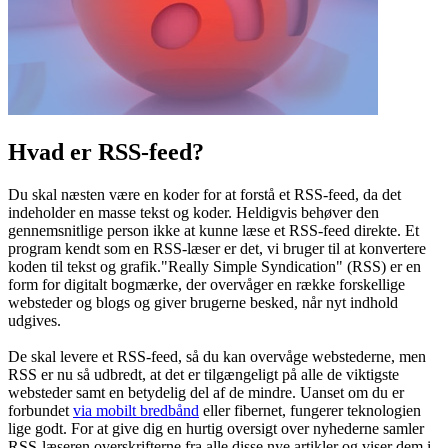
Hvad er RSS-feed?
Du skal næsten være en koder for at forstå et RSS-feed, da det
indeholder en masse tekst og koder. Heldigvis behøver den
gennemsnitlige person ikke at kunne læse et RSS-feed direkte. Et
program kendt som en RSS-læser er det, vi bruger til at konvertere
koden til tekst og grafik."Really Simple Syndication" (RSS) er en
form for digitalt bogmærke, der overvåger en række forskellige
websteder og blogs og giver brugerne besked, når nyt indhold
udgives.
De skal levere et RSS-feed, så du kan overvåge webstederne, men
RSS er nu så udbredt, at det er tilgængeligt på alle de viktigste
websteder samt en betydelig del af de mindre. Uanset om du er
forbundet
via mobilt bredbånd
eller fibernet, fungerer teknologien
lige godt. For at give dig en hurtig oversigt over nyhederne samler
RSS-læseren overskrifterne fra alle disse nye artikler og viser dem i