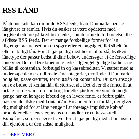
RSS LÅND
På denne side kan du finde RSS-feeds, hvor Danmarks bedste
långivere er samlet. Hvis du ønsker at være opdateret med
begivenhederne på kreditmarkedet, kan du oprette forbindelse til et
af disse RSS-feeds. Der er mange forskellige former for lån
tilgængelige, uanset om du søger efter et langsigtet, fleksibelt lån
eller et billigt lån. For at hjælpe dig med bedre at forstå, hvilken
lånetype der passer bedst til dine behov, undersøger vi de forskellige
lånetyper.Der er flere lånemuligheder tilgængelige, lige fra hus- og
billån til kontantlån, forbrugslån og kassekreditter. Vi starter med at
undersøge de mest udbredte lånekategorier, der findes i Danmark:
boliglån, kassekreditter, forbrugslån og kontantlån. Du kan ansøge
om og bruge et kontantlån til stort set alt. Det giver dig frihed til at
betale for de varer, du har brug for eller ønsker. Selvom de nogle
gange har en længere løbetid og en lavere rente, er forbrugslån
næsten identiske med kontantlån. En anden form for lån, der giver
dig mulighed for at låne penge til at foretage impulsive køb af
produkter eller tjenester, mens du handler, er en kassekredit.
Boliglånet, som er specielt lavet for at hjælpe dig med at finansiere
din ejendom, er den sidste mulighed.
» LÆRE MERE